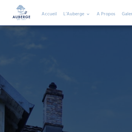
Accueil
L’Auberge
A Propos
Galer