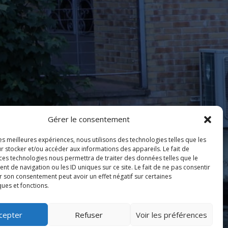
Gérer le consentement
les meilleures expériences, nous utilisons des technologies telles que les
r stocker et/ou accéder aux informations des appareils. Le fait de
 ces technologies nous permettra de traiter des données telles que le
 de navigation ou les ID uniques sur ce site. Le fait de ne pas consentir
r son consentement peut avoir un effet négatif sur certaines
ques et fonctions.
cepter
Refuser
Voir les préférences