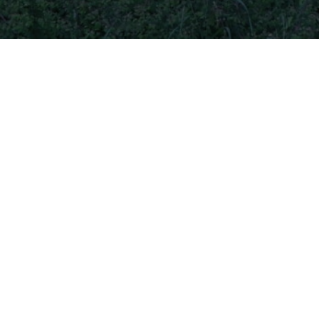
Sommaire
Présentation du restaurant terrasse à Dannemarie
Services proposés
Avis des clients
Présentation du restaurant te
Localisation
Situé au cœur de la charmante ville de Dannemarie, le res
pittoresque, l’établissement est facilement accessible en v
Ambiance
L’ambiance du restaurant terrasse à Dannemarie est à la f