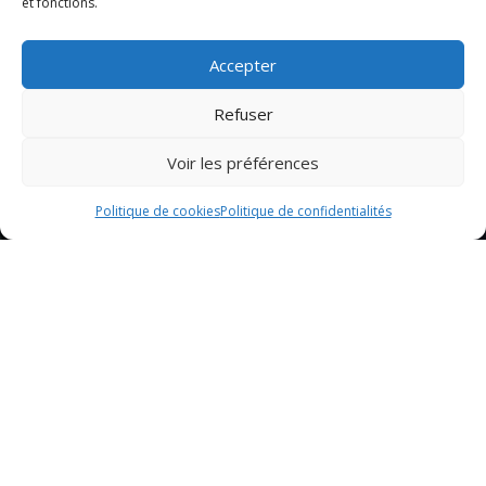
et fonctions.
Accepter
Refuser
Voir les préférences
Politique de cookies
Politique de confidentialités
Sommaire
Présentation du restaurant de viande à Belfort
Menu et spécialités
Réservation et contact