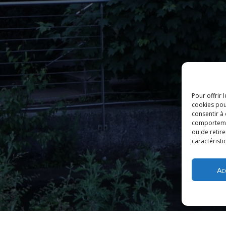
Pour offrir 
cookies pou
consentir à
comportement
ou de retire
caractéristi
Ac