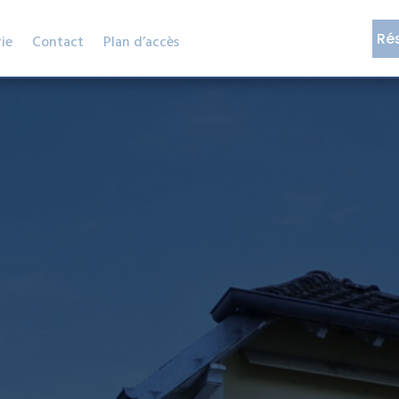
Ré
ie
Contact
Plan d’accès