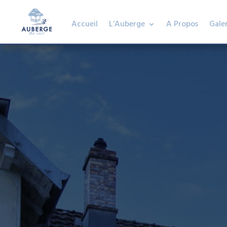
Accueil
L’Auberge
A Propos
Galer