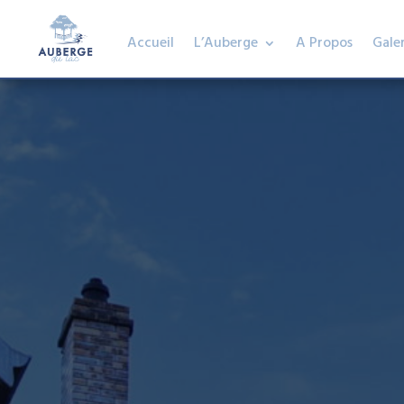
Accueil
L’Auberge
A Propos
Galer