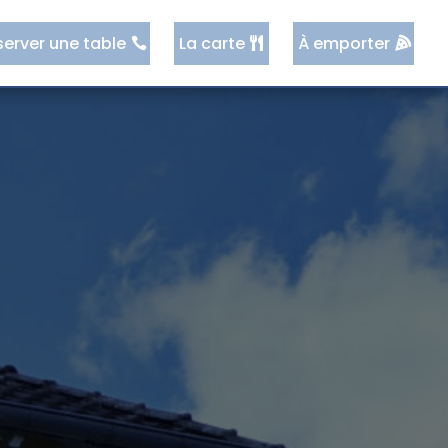
server une table
La carte
À emporter