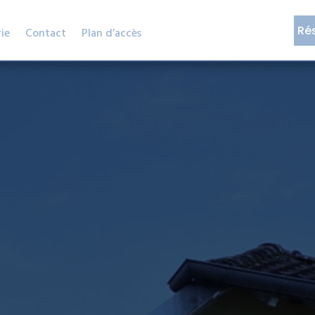
Ré
ie
Contact
Plan d’accès