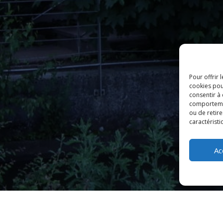
Pour offrir 
cookies pou
consentir à
comportement
ou de retire
caractéristi
Ac