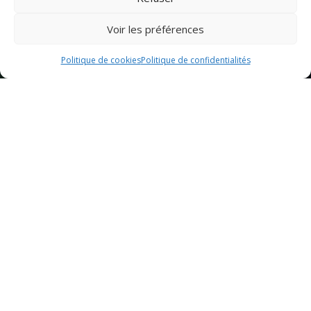
Voir les préférences
Politique de cookies
Politique de confidentialités
Sommaire
Les meilleurs restaurants de fruits de mer à Héricourt
Spécialités de fruits de mer à ne pas manquer
Comment choisir un bon restaurant de fruits de mer
Les meilleurs restaurants de
fruits de mer à Héricourt
Restaurant A
Le Restaurant A est une véritable institution à Héricourt,