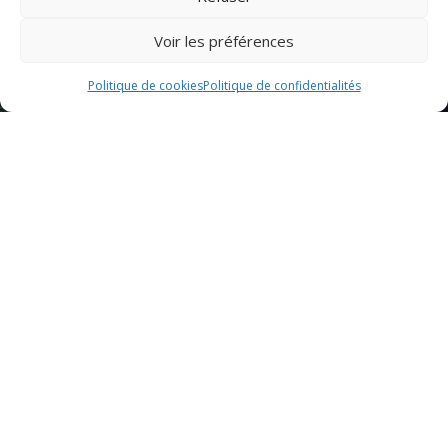
Voir les préférences
Politique de cookies
Politique de confidentialités
Sommaire
Les meilleurs restaurants de fruits de mer à Dannemarie
1. La Mer en Bouche
Spécialités de fruits de mer
La Mer en Bouche est un restaurant renommé à Dannemarie,
réputé pour ses spécialités de fruits de mer fraîchement
préparées. Les clients peuvent déguster des huîtres, des
moules, des crevettes, des coquilles Saint-Jacques et bien
d’autres délices de la mer, tous préparés avec soin par des