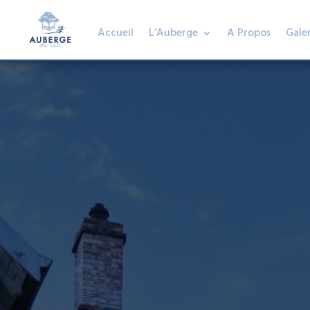
Accueil
L’Auberge
A Propos
Galer