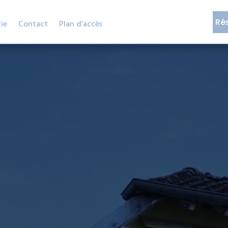
Ré
ie
Contact
Plan d’accès