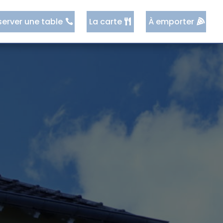
server une table
La carte
À emporter