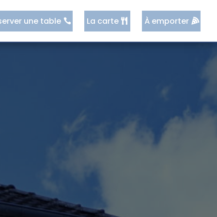
server une table
La carte
À emporter