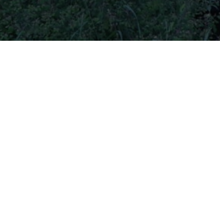
Sommaire
Présentation du Restaurant du Lac
Menu et Spécialités
Services
Avis des clients
Présentation du Restaurant du
Historique
Le Restaurant du Lac a ouvert ses portes il y a plus de 20
une expérience culinaire unique à ses clients.