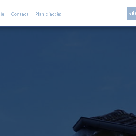
Ré
ie
Contact
Plan d’accès