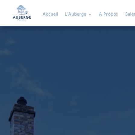
Accueil
L’Auberge
A Propos
Galer