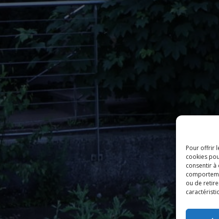
Pour offrir 
cookies pou
consentir à
comportement
ou de retire
caractéristi