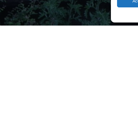
Ac
 Lac
 ans, fondé par un passionné de cuisine et de nature. Depuis son inaugu