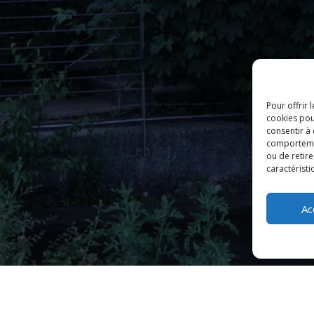
Pour offrir 
cookies pou
consentir à
comportement
ou de retire
caractéristi
Ac