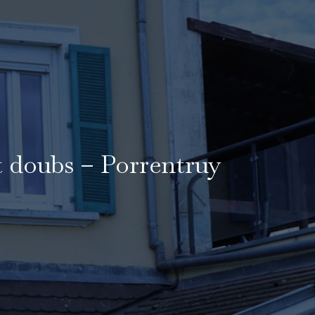
t doubs – Porrentruy