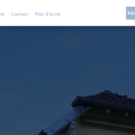
Ré
ie
Contact
Plan d’accès