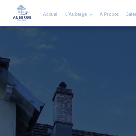
Accueil
L’Auberge
A Propos
Galer