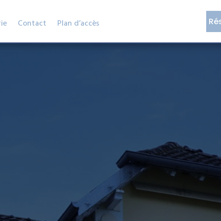
Ré
ie
Contact
Plan d’accès