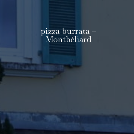
pizza burrata –
Montbéliard