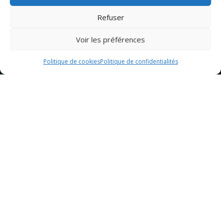
Refuser
Voir les préférences
Politique de cookies
Politique de confidentialités
Sommaire
Ingrédients pour la pizza aux anchois
Préparation de la pizza aux anchois
Conseils pour une pizza aux anchois réussie
1. Pâte à pizza
La pâte à pizza est l’élément de base de toute pizza réussie.
Pour la pizza aux anchois, il est essentiel de préparer une pâte