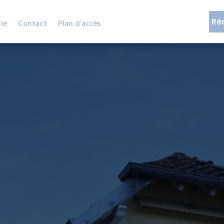
Ré
ie
Contact
Plan d’accès