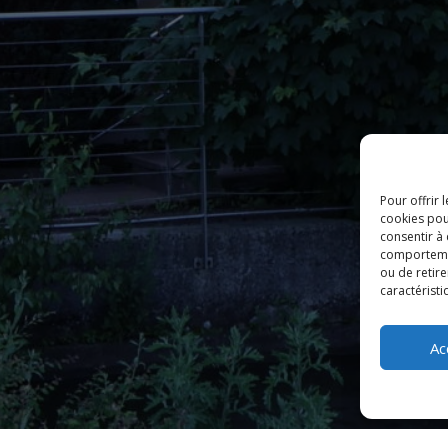
Pour offrir 
cookies pou
consentir à
comportement
ou de retire
caractéristi
Ac