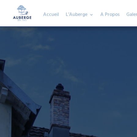
Accueil
L’Auberge
A Propos
Galer