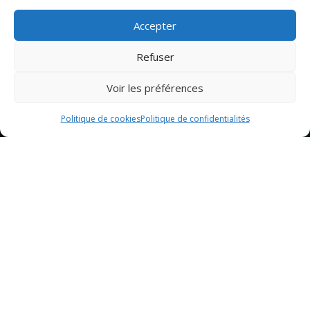
Accepter
Refuser
Voir les préférences
Politique de cookies
Politique de confidentialités
Sommaire
Ingrédients pour la Margherita Pizza
Préparation de la pâte à pizza
Préparation de la garniture
Cuisson de la Margherita Pizza
Service et dégustation