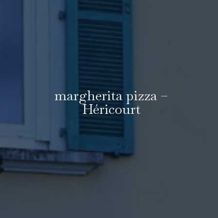
margherita pizza –
Héricourt